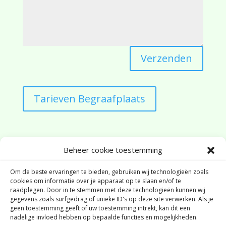
Verzenden
Tarieven Begraafplaats
Beheer cookie toestemming
Adres:
Om de beste ervaringen te bieden, gebruiken wij technologieën zoals
Dorpskerk Schaarsbergen
cookies om informatie over je apparaat op te slaan en/of te
Kemperbergerweg 806
raadplegen. Door in te stemmen met deze technologieën kunnen wij
6816RX Arnhem
gegevens zoals surfgedrag of unieke ID's op deze site verwerken. Als je
geen toestemming geeft of uw toestemming intrekt, kan dit een
nadelige invloed hebben op bepaalde functies en mogelijkheden.