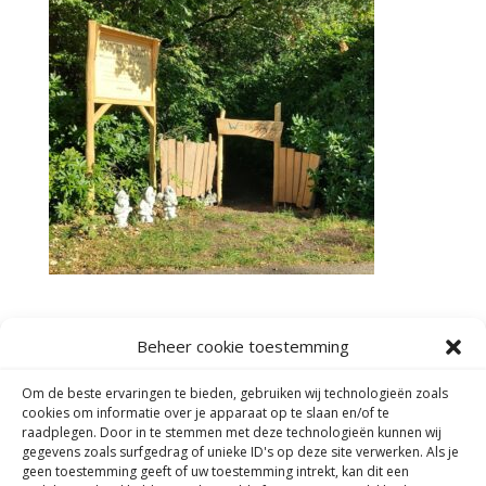
Beheer cookie toestemming
Adres:
Om de beste ervaringen te bieden, gebruiken wij technologieën zoals
Dorpskerk Schaarsbergen
cookies om informatie over je apparaat op te slaan en/of te
Kemperbergerweg 806
raadplegen. Door in te stemmen met deze technologieën kunnen wij
6816RX Arnhem
gegevens zoals surfgedrag of unieke ID's op deze site verwerken. Als je
geen toestemming geeft of uw toestemming intrekt, kan dit een