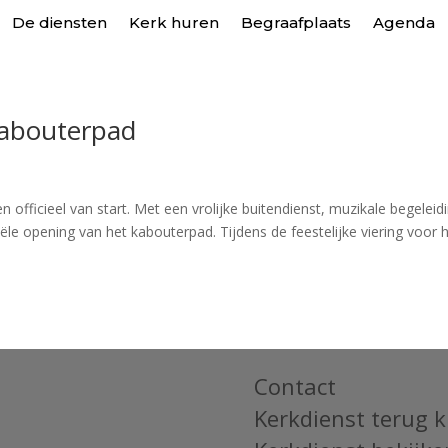
De diensten
Kerk huren
Begraafplaats
Agenda
Kabouterpad
fficieel van start. Met een vrolijke buitendienst, muzikale begeleid
le opening van het kabouterpad. Tijdens de feestelijke viering voor 
Contact
Kerkdienst terug k