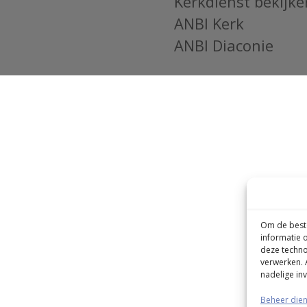
Kerkdienst bekijke
ANBI Kerk
ANBI Diaconie
Om de beste
informatie 
deze techno
verwerken. 
nadelige in
Beheer die