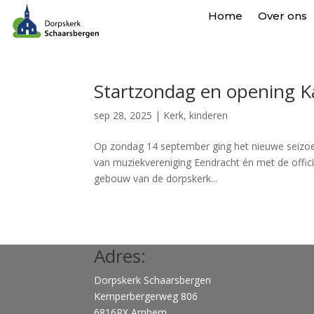
Home
Over ons
Startzondag en opening 
sep 28, 2025
|
Kerk
,
kinderen
Op zondag 14 september ging het nieuwe seizoen o
van muziekvereniging Eendracht én met de officië
gebouw van de dorpskerk...
Adres:
Dorpskerk Schaarsbergen
Kemperbergerweg 806
6816RX Arnhem