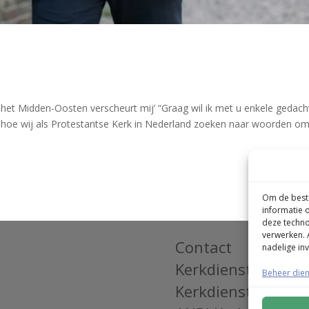
 in het Midden-Oosten verscheurt mij’ “Graag wil ik met u enkele gedac
n hoe wij als Protestantse Kerk in Nederland zoeken naar woorden o
Next Entr
Om de beste
informatie 
deze techno
verwerken. 
Contact
nadelige in
Kerkdienst terug k
Beheer die
Kerkdienst bekijke