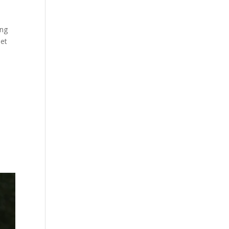
ing
het