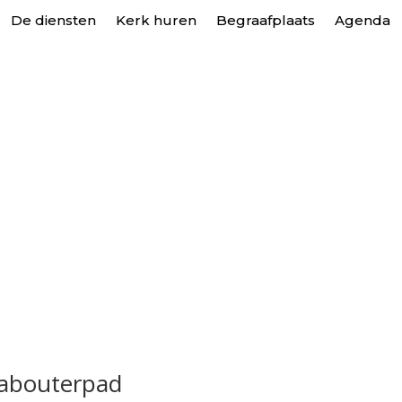
De diensten
Kerk huren
Begraafplaats
Agenda
Kabouterpad